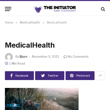
Home
»
MedicalHealth
»
MedicalHealth
MedicalHealth
By
Bjorn
November 9, 2021
No Comments
1 Min Read
Facebook
Twitter
Pinterest