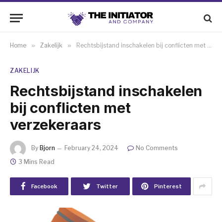
Home
»
Zakelijk
»
Rechtsbijstand inschakelen bij conflicten met verzekeraars
ZAKELIJK
Rechtsbijstand inschakelen
bij conflicten met
verzekeraars
By
Bjorn
February 24, 2024
No Comments
3 Mins Read
Facebook
Twitter
Pinterest